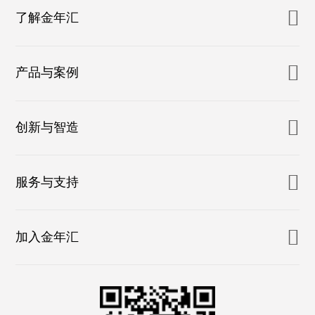
了解金年汇
产品与案例
创新与智造
服务与支持
加入金年汇