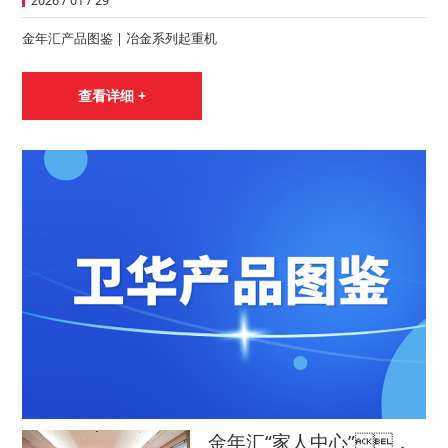
2026 / 01 / 29
金年汇产品图鉴 | 冶金系列起重机
查看详细 +
金年汇“家人中心”，